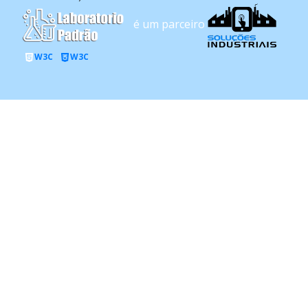
é um parceiro
W3C
W3C