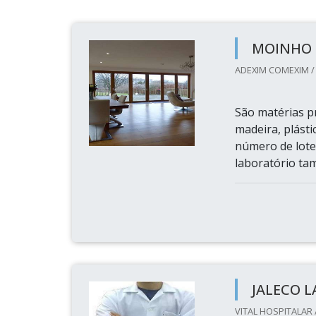
MOINHO 
ADEXIM COMEXIM /
São matérias p
madeira, plásti
número de lote
laboratório tam
JALECO 
VITAL HOSPITALAR 