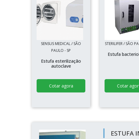
SENSUS MEDICAL / SÃO
STERILIFER / SÃO P
PAULO - SP
Estufa bacterio
Estufa esterilização
autoclave
Cotar agora
Cotar agor
ESTUFA 