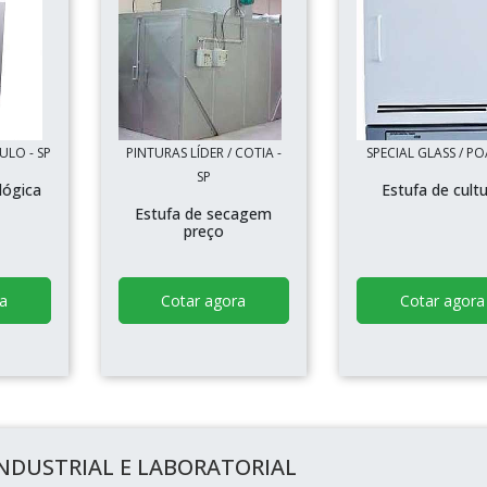
AULO - SP
PINTURAS LÍDER / COTIA -
SPECIAL GLASS / POÁ
SP
lógica
Estufa de cult
Estufa de secagem
preço
a
Cotar agora
Cotar agora
INDUSTRIAL E LABORATORIAL