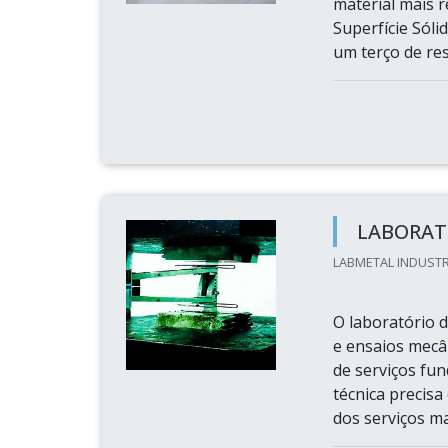
material mais r
Superfície Sól
um terço de resi
LABORAT
LABMETAL INDUSTR
O laboratório 
e ensaios mecâ
de serviços fu
técnica precisa
dos serviços m