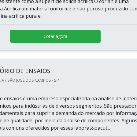
esistente como a superfície sólida acrílica.O corian é uma
ida Acrílica um material uniforme e não poroso produzido co
na acrílica pura e...
Cotar agora
ÓRIO DE ENSAIOS
IA / SÃO JOSÉ DOS CAMPOS - SP
de ensaios é uma empresa especializada na análise de materi
nicos para indústrias de diversos segmentos. São prestado
ndamentais para suprir a demanda do mercado por informa
 e de qualidade, por meio da análise de componentes. Algun
ais comuns oferecidos por esses laborat&oacut...