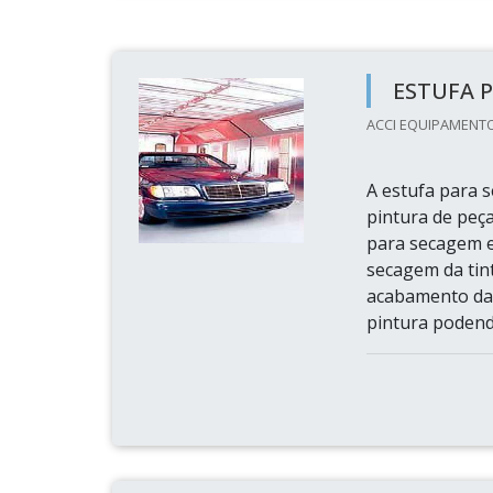
ESTUFA 
ACCI EQUIPAMENTOS
A estufa para 
pintura de peça
para secagem e
secagem da tint
acabamento da 
pintura podendo