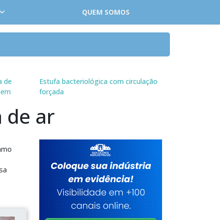
QUEM SOMOS
a de
Estufa bacteriológica com circulação
gem
forçada
 de ar
ramo
sa