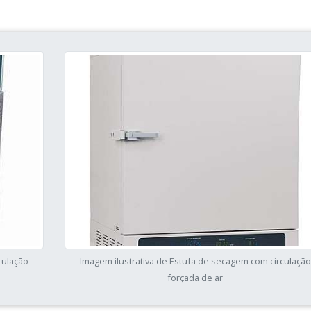
culação
Imagem ilustrativa de Estufa de secagem com circulação
forçada de ar