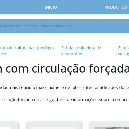
INICIO
PRODUTOS
fa de secagem com circulação forçada de ar
tufa de cultura bacteriológica
Estufa incubadora de
Estuf
eço
laboratório
seca
 com circulação forçada
ustriais reuniu o maior número de fabricantes qualificados do 
irculação forçada de ar e gostaria de informações sobre a empre