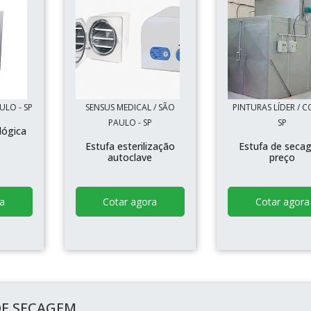
AULO - SP
SENSUS MEDICAL / SÃO
PINTURAS LÍDER / C
PAULO - SP
SP
lógica
Estufa esterilização
Estufa de seca
autoclave
preço
a
Cotar agora
Cotar agora
DE SECAGEM