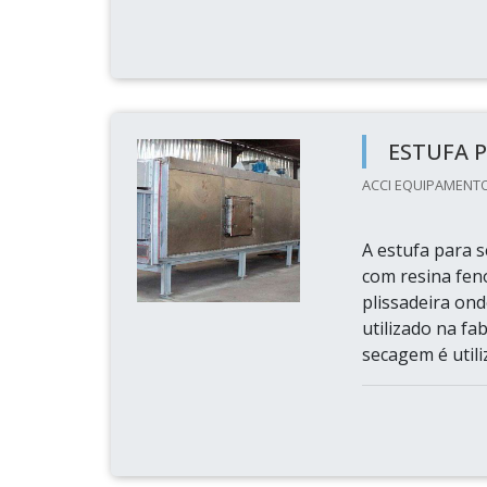
ESTUFA 
ACCI EQUIPAMENTOS
A estufa para 
com resina fenó
plissadeira on
utilizado na fab
secagem é utili