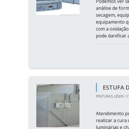
Podemos ver la
análise de for
secagem, equip
equipamento q
com a oxidação
pode danificar a
ESTUFA 
PINTURAS LÍDER / C
Atendimento pr
realizar a cura
luminárias e ch