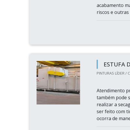
acabamento mai
riscos e outras
ESTUFA 
PINTURAS LÍDER / C
Atendimento pr
também pode se
realizar a sec
ser feito com t
ocorra de manei