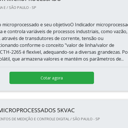
 E / SÃO PAULO - SP
po microprocessado e seu objetivoO Indicador microprocess
ra e controla variáveis de processos industriais, como vazão,
, através de transdutores de corrente, tensão ou
cionando conforme o conceito "valor de linha/valor de
 CTH-2265 é flexível, adequando-se a diversas grandezas. Po
látil, que armazena valores e mantém os parâmetros de...
Cotar agora
 MICROPROCESSADOS 5KVAC
NTOS DE MEDIÇÃO E CONTROLE DIGITAL / SÃO PAULO - SP