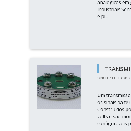
analógicos em 
industriais.Se
e pl...
TRANSMI
ONCHIP ELETRONIC
Um transmissor
os sinais da te
Construídos por
volts e são mo
configuráveis p