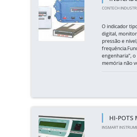
CONTECH INDUSTRIA
O indicador ti
digital, monito
pressão e nível
frequência.Fun
engenharia", o
memória não vo
HI-POTS
INSMART INSTRUME