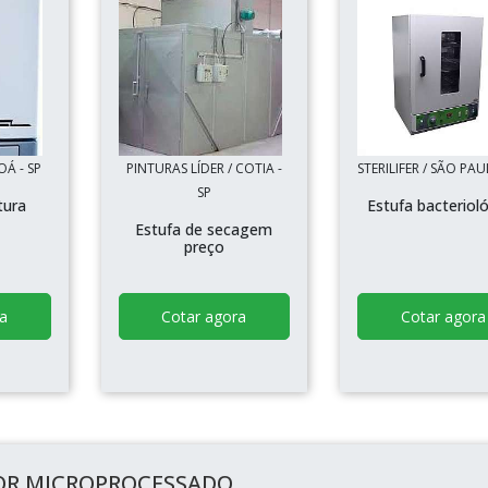
OÁ - SP
PINTURAS LÍDER / COTIA -
STERILIFER / SÃO PAU
SP
tura
Estufa bacteriol
Estufa de secagem
preço
a
Cotar agora
Cotar agora
OR MICROPROCESSADO