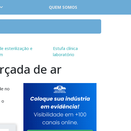
QUEM SOMOS
de esterilização e
Estufa clínica
em
laboratório
rçada de ar
de no
 o