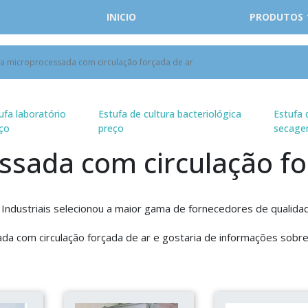
INICIO
PRODUTOS
fa microprocessada com circulação forçada de ar
ufa laboratório
Estufa de cultura bacteriológica
Estufa 
ço
preço
secag
ssada com circulação fo
ões Industriais selecionou a maior gama de fornecedores de qualida
da com circulação forçada de ar e gostaria de informações sobre