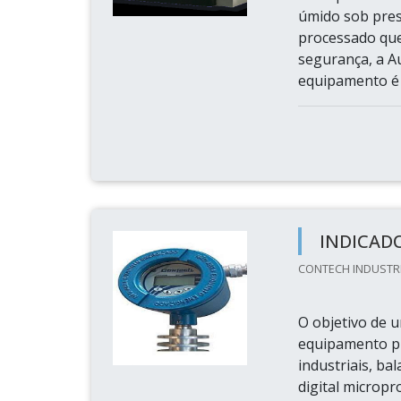
úmido sob pre
processado que
segurança, a A
equipamento é e
INDICAD
CONTECH INDUSTRIA
O objetivo de 
equipamento pr
industriais, ba
digital microp