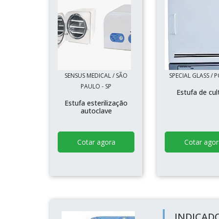
SENSUS MEDICAL / SÃO
SPECIAL GLASS / P
PAULO - SP
Estufa de cul
Estufa esterilização
autoclave
Cotar agora
Cotar agor
INDICAD