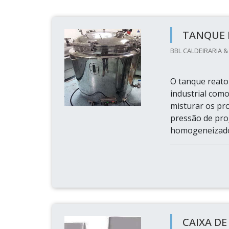
TANQUE 
BBL CALDEIRARIA 
O tanque reato
industrial como
misturar os pr
pressão de pro
homogeneizado.
CAIXA D