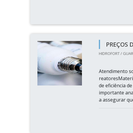
PREÇOS 
HIDROFORT / GUAR
Atendimento s
reatoresMateri
de eficiência d
importante ana
a assegurar qu