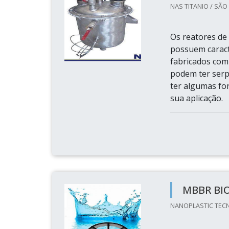
NAS TITANIO / SÃO
Os reatores de
possuem caract
fabricados com
podem ter serp
ter algumas for
sua aplicação.
MBBR BI
NANOPLASTIC TECN