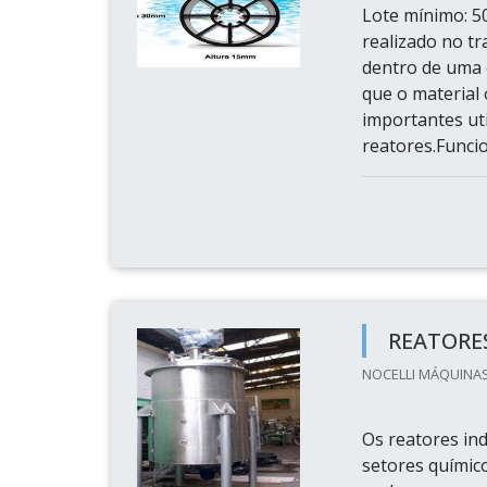
Lote mínimo: 
realizado no t
dentro de uma 
que o material
importantes ut
reatores.Funci
REATORES
NOCELLI MÁQUINAS
Os reatores in
setores químic