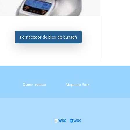
Fornecedor de bico de bunsen
Quem somos
Mapa do Site
W3C
W3C