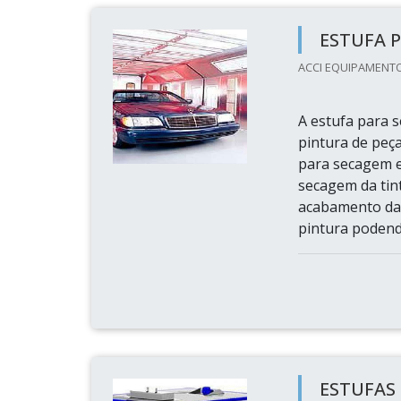
ESTUFA 
ACCI EQUIPAMENTOS
A estufa para 
pintura de peça
para secagem e
secagem da tint
acabamento da 
pintura podendo
ESTUFAS