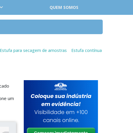
QUEM SOMOS
Estufa para secagem de amostras
Estufa contínua
rcado
ione um