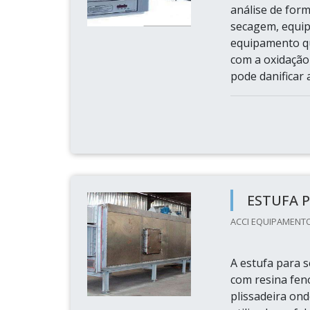
análise de for
secagem, equip
equipamento q
com a oxidação
pode danificar a
ESTUFA 
ACCI EQUIPAMENTOS
A estufa para 
com resina fenó
plissadeira on