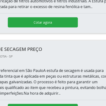
ricação de filtros automotivos e filtros industriais. A Estufa 
zada para retirar o excesso de resina fenólica e tam...
Cotar agora
DE SECAGEM PREÇO
OTIA - SP
eferencial em São PauloA estufa de secagem é usada para
 da tinta que é aplicada em peças ou estruturas metálicas, c
apas galvanizadas. O processo é feito para garantir um
s qualificado ao item que recebeu a pintura, evitando bolha
 imperfeições.Na hora de adquirir...