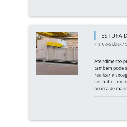
ESTUFA 
PINTURAS LÍDER / C
Atendimento pr
também pode se
realizar a sec
ser feito com t
ocorra de manei