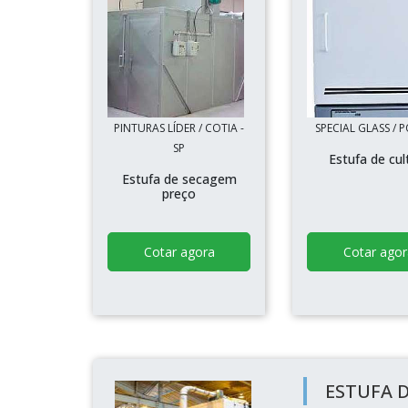
PINTURAS LÍDER / COTIA -
SPECIAL GLASS / P
SP
Estufa de cul
Estufa de secagem
preço
Cotar agora
Cotar agor
ESTUFA 