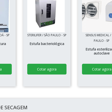
OÁ - SP
STERILIFER / SÃO PAULO - SP
SENSUS MEDICAL /
PAULO - SP
tura
Estufa bacteriológica
Estufa esteriliz
autoclave
a
Cotar agora
Cotar agora
DE SECAGEM