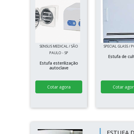
SENSUS MEDICAL / SÃO
SPECIAL GLASS / P
PAULO - SP
Estufa de cul
Estufa esterilização
autoclave
Cotar agora
Cotar agor
ESTUFA D