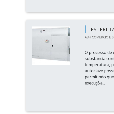
ESTERIL
ABH COMERCIO E S
O processo de e
substancia con
temperatura, 
autoclave possu
permitindo que
execuç&a...