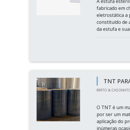
A estufa ester
fabricado em c
eletrostática a
constituído de 
da estufa e sua 
TNT PARA
BRITO & CASONATO
O TNT é um mat
por ser um mate
aplicação do pr
inúmeras ocasi