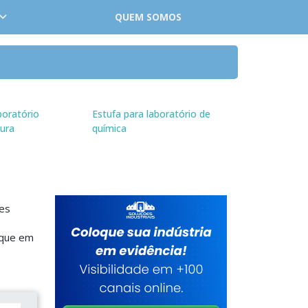
QUEM SOMOS
boratório
Estufa para laboratório de
ura
química
res
ique em