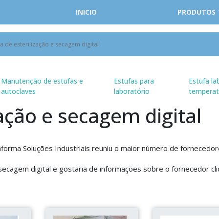
INICIO
PRODUTOS
fa de esterilização e secagem digital
Manutenção de estufas e
Estufas para
Estufa la
autoclaves
laboratório
temperat
zação e secagem digital
taforma Soluções Industriais reuniu o maior número de fornecedo
 secagem digital e gostaria de informações sobre o fornecedor cl