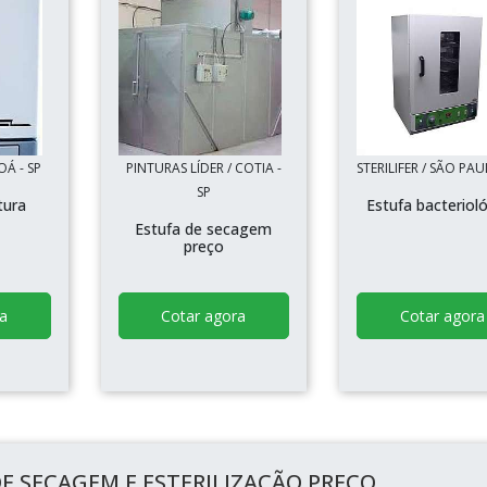
OÁ - SP
PINTURAS LÍDER / COTIA -
STERILIFER / SÃO PAU
SP
tura
Estufa bacteriol
Estufa de secagem
preço
a
Cotar agora
Cotar agora
E SECAGEM E ESTERILIZAÇÃO PREÇO