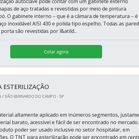
ilização autoclave pode contar com um gabinete externo
hapas de aço tratadas e revestidas por meio de pintura
 pó. O gabinete interno – que é a câmara de temperatura – é
aço inoxidável AISI 430 e polida tipo espelho. Todas as pare
porta são revestidas por l&atild...
Cotar agora
 ESTERILIZAÇÃO
 / SÃO BERNARDO DO CAMPO - SP
erial altamente aplicado em inúmeros segmentos, justam
rial barato, acessível e fácil de ser encontrado no mercado.
oduto poder ser usado inclusive no setor hospitalar, em
ões. O TNT para esterilização pode ser encontrado em cent