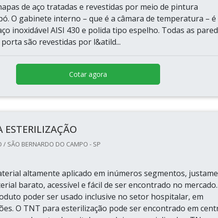
hapas de aço tratadas e revestidas por meio de pintura
 pó. O gabinete interno – que é a câmara de temperatura – é
aço inoxidável AISI 430 e polida tipo espelho. Todas as pare
porta são revestidas por l&atild...
Cotar agora
 ESTERILIZAÇÃO
 / SÃO BERNARDO DO CAMPO - SP
erial altamente aplicado em inúmeros segmentos, justam
rial barato, acessível e fácil de ser encontrado no mercado.
oduto poder ser usado inclusive no setor hospitalar, em
ões. O TNT para esterilização pode ser encontrado em cent