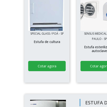
SPECIAL GLASS / POÁ - SP
SENSUS MEDICAL
PAULO - SP
Estufa de cultura
Estufa esteril
autoclav
Cotar agora
Cotar agor
ESTUFA D