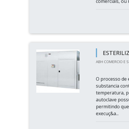
comerciais, ou 
ESTERIL
ABH COMERCIO E S
O processo de e
substancia con
temperatura, 
autoclave possu
permitindo que
execuç&a...