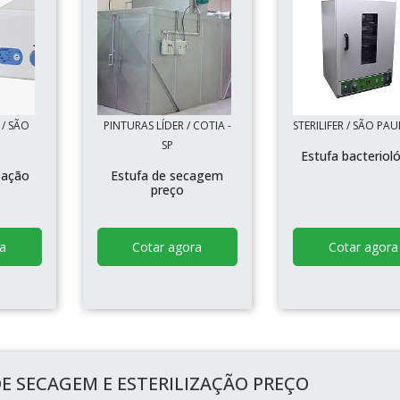
 / SÃO
PINTURAS LÍDER / COTIA -
STERILIFER / SÃO PAU
SP
Estufa bacteriol
ização
Estufa de secagem
e
preço
a
Cotar agora
Cotar agora
E SECAGEM E ESTERILIZAÇÃO PREÇO