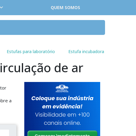
QUEM SOMOS
Estufas para laboratório
Estufa incubadora
irculação de ar
etor
obre a